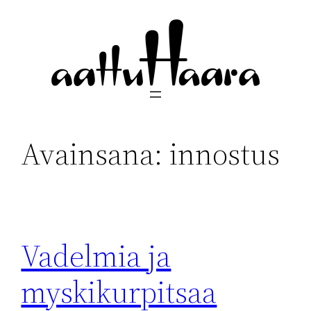
Siirry
sisältöön
Avainsana:
innostus
Vadelmia ja
myskikurpitsaa