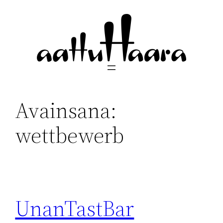
Siirry
sisältöön
Avainsana:
wettbewerb
UnanTastBar