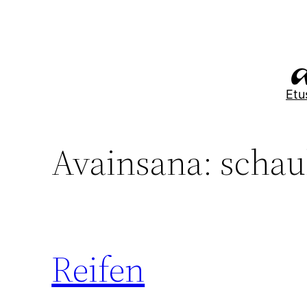
Siirry
sisältöön
Etu
Avainsana:
schau
Reifen