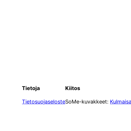
Tietoja
Kiitos
Tietosuojaseloste
SoMe-kuvakkeet:
Kulmais