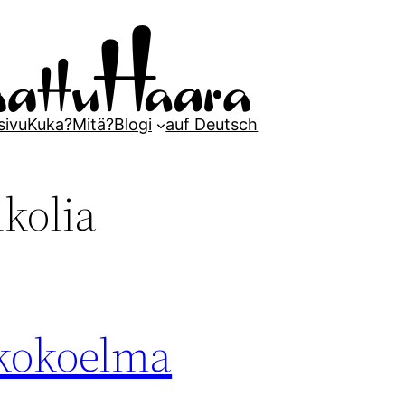
sivu
Kuka?
Mitä?
Blogi
auf Deutsch
kolia
kokoelma