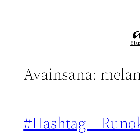
Siirry
sisältöön
Etu
Avainsana:
melan
#Hashtag – Runo