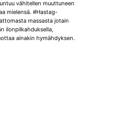
tuntuu vähitellen muuttuneen
taa mielensä. #Hastag-
nattomasta massasta jotain
n ilonpilkahduksella,
tuottaa ainakin hymähdyksen.