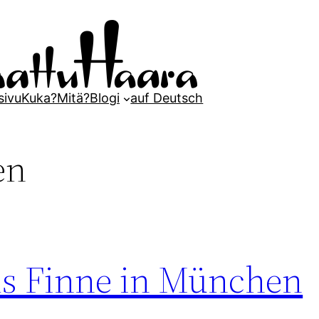
sivu
Kuka?
Mitä?
Blogi
auf Deutsch
en
als Finne in München