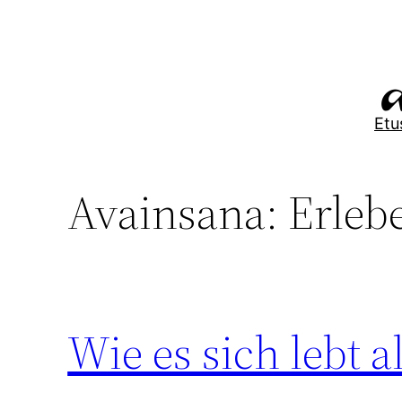
Siirry
sisältöön
Etu
Avainsana:
Erleb
Wie es sich lebt 